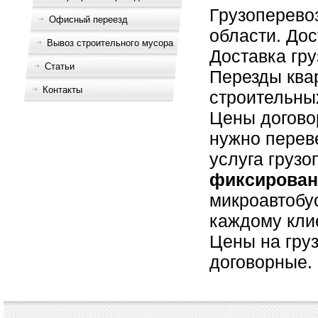
Грузоперево
Офисный переезд
области. Дос
Вывоз строительного мусора
Доставка гру
Статьи
Перезды квар
Контакты
строительных
Цены догово
нужно переве
услуга груз
фиксирова
микроавтобу
каждому кли
Цены на гру
договорные.